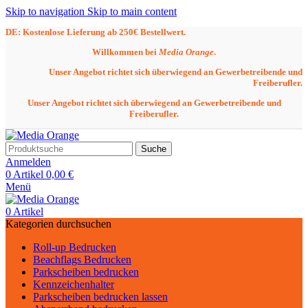
Skip to navigation
Skip to main content
DE: Kostenlose Lieferung ab 250€ Bestellwert.
Willkommen bei
Media Orange
.
Unser Angebot richtet sich überwiegend an Gewerbetreibende und
Freiberufler.
Unser Angebot richtet sich überwiegend an Gewerbetreibende und
Freiberufler.
Suche
Anmelden
0
Artikel
0,00
€
Menü
0
Artikel
Kategorien durchsuchen
Roll-up Bedrucken
Beachflags Bedrucken
Parkscheiben bedrucken
Kennzeichenhalter
Parkscheiben bedrucken lassen